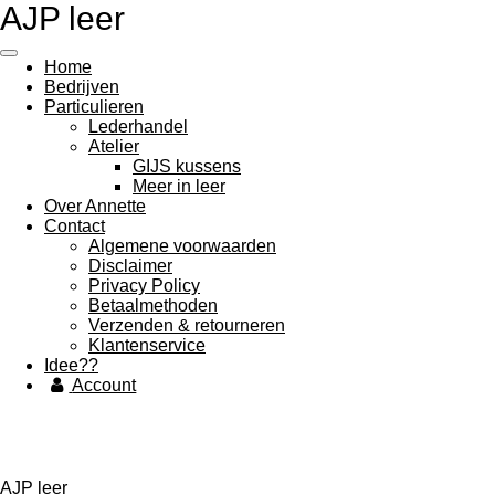
AJP leer
Ga
direct
naar
Home
de
Bedrijven
hoofdinhoud
Particulieren
Lederhandel
Atelier
GIJS kussens
Meer in leer
Over Annette
Contact
Algemene voorwaarden
Disclaimer
Privacy Policy
Betaalmethoden
Verzenden & retourneren
Klantenservice
Idee??
Account
AJP leer